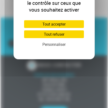
le contrôle sur ceux que
vous souhaitez activer
Tout accepter
INFOS +
Tout refuser
En savoir plus sur les formations proposées
Personnaliser
NOUS CONTACTER
Centre de documentation
IMT Mines Albi
Route de Teillet
Campus Jarlard
81 013 ALBI cedex 09
Tél : 05 63 48 31 90