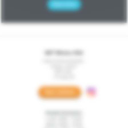
Nous écrire
Mines Footer block.
IMT Mines Albi
Centre de documentation
Campus Jarlard
81013 Albi
CT Cedex 09
Nous contacter
Horaires d'ouverture :
Lundi : 9h00 - 17h30
Mardi : 9h00 - 17h30