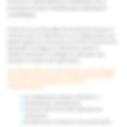
la mesure, l’optimisation et l’évaluation de la
production et de la visibilité des publications
scientifiques.
Si elle est un incontournable de la recherche tant pour le
chercheur que son laboratoire ou son établissement, une
grande vigilance est nécessaire pour éviter l’écueil du seul
quantitatif et privilégier les démarches propres à
améliorer/réorienter la stratégie de valorisation des
résultats et l’analyse des opportunités.
A la demande d’un chercheur, d’une équipe,
d’un laboratoire ou de l’établissement, des
services sont proposés quant à
l’identification :
de collaborations (auteurs, laboratoire…)
de partenariats internationaux
de revues afin de diversifier/optimiser les
publications
de repères pour l’évaluation de la performance