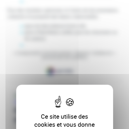
…
Pour des résultats optimisés, le Centre de documentation
s'attache à la propreté des bases citationnelles
ajout de descripteurs/mots-clés
ajout d’identifiants unifiés pour les structures ou
les auteurs
…
« Comprendre Contextualiser Adapter Collaborer »
(Université de Québec)
Ce site utilise des
cookies et vous donne