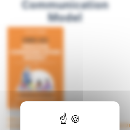
Communication
Model
25 juin 2026
https://archipel-
univtoulouse.hosted.exlibrisgroup.com/permalink/f/ik9kp5/3