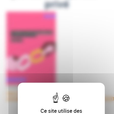
privé
29 mai 2026
https://archipel-
univtoulouse.hosted.exlibrisgroup.com/permalink/f/ik9kp5/3
Ce site utilise des